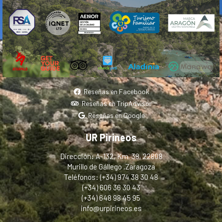
Reseñas en Facebook
Reseñas en TripAdvisor
Reseñas en Google
UR Pirineos
Dirección: A-132, Km. 38, 22808
Murillo de Gállego ,Zaragoza
Teléfonos: (+34) 974 38 30 48
(+34) 606 36 30 43
(+34) 648 98 45 95
info@urpirineos.es