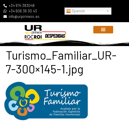
+34 974 383048
Spanish
+34 606 36 30 43
info@urpirineos.es
Turismo_Familiar_UR-
7-300×145-1.jpg