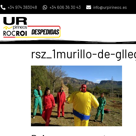
+34 974 383048
+34 606 36 30 43
info@urpirineos.es
rsz_1murillo-de-gll