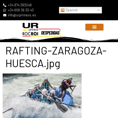
+34 974 383048
Spanish
+34 606 36 30 43
info@urpirineos.es
RAFTING-ZARAGOZA-
HUESCA.jpg