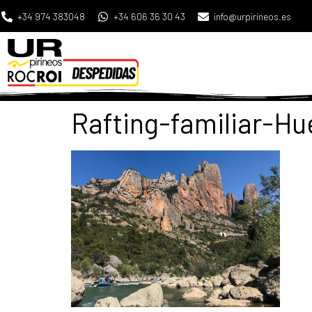
+34 974 383048
+34 606 36 30 43
info@urpirineos.es
Rafting-familiar-Hu