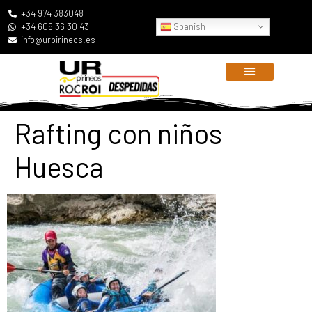
+34 974 383048
Spanish
+34 606 36 30 43
info@urpirineos.es
Rafting con niños
Huesca