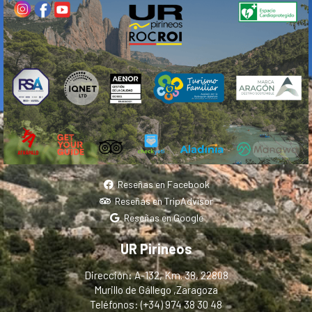
Reseñas en Facebook
Reseñas en TripAdvisor
Reseñas en Google
UR Pirineos
Dirección: A-132, Km. 38, 22808
Murillo de Gállego ,Zaragoza
Teléfonos: (+34) 974 38 30 48