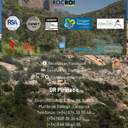
Reseñas en Facebook
Reseñas en TripAdvisor
Reseñas en Google
UR Pirineos
Dirección: A-132, Km. 38, 22808
Murillo de Gállego ,Zaragoza
Teléfonos: (+34) 974 38 30 48
(+34) 606 36 30 43
(+34) 648 98 45 95