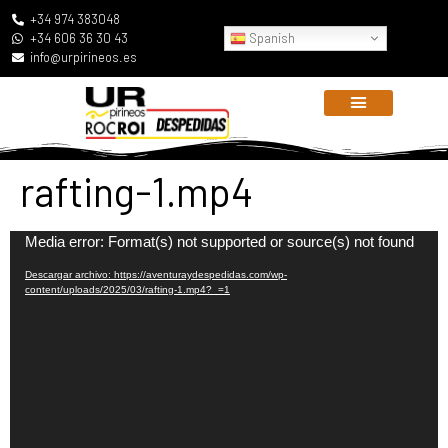
+34 974 383048
Spanish
+34 606 36 30 43
info@urpirineos.es
rafting-1.mp4
Reproductor
Media error: Format(s) not supported or source(s) not found
de
Descargar archivo: https://aventuraydespedidas.com/wp-
vídeo
content/uploads/2025/03/rafting-1.mp4?_=1