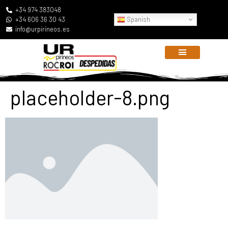
+34 974 383048
Spanish
+34 606 36 30 43
info@urpirineos.es
placeholder-8.png