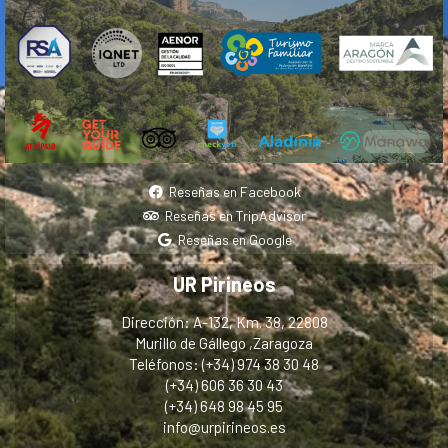
Reseñas en Facebook
Reseñas en TripAdvisor
Reseñas en Google
UR Pirineos
Dirección: A-132, Km. 38, 22808
Murillo de Gállego ,Zaragoza
Teléfonos: (+34) 974 38 30 48
(+34) 606 36 30 43
(+34) 648 98 45 95
info@urpirineos.es