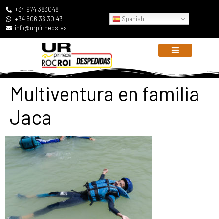
+34 974 383048
Spanish
+34 606 36 30 43
info@urpirineos.es
Multiventura en familia
Jaca