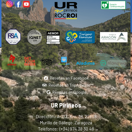
Reseñas en Facebook
Reseñas en TripAdvisor
Reseñas en Google
UR Pirineos
Dirección: A-132, Km. 38, 22808
Murillo de Gállego ,Zaragoza
Teléfonos: (+34) 974 38 30 48