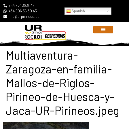
+34 974 383048
Spanish
+34 606 36 30 43
info@urpirineos.es
Multiaventura-
Zaragoza-en-familia-
Mallos-de-Riglos-
Pirineo-de-Huesca-y-
Jaca-UR-Pirineos.jpeg