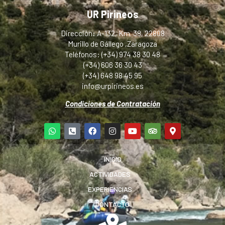
UR Pirineos
Dirección: A-132, Km. 38, 22808
Murillo de Gállego ,Zaragoza
Teléfonos: (+34) 974 38 30 48
(+34) 606 36 30 43
(+34) 648 98 45 95
info@urpirineos.es
Condiciones de Contratación
INICIO
ACTIVIDADES
EXPERIENCIAS
CONTACTO