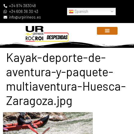
+34 974 383048
Spanish
+34 606 36 30 43
info@urpirineos.es
Kayak-deporte-de-
aventura-y-paquete-
multiaventura-Huesca-
Zaragoza.jpg