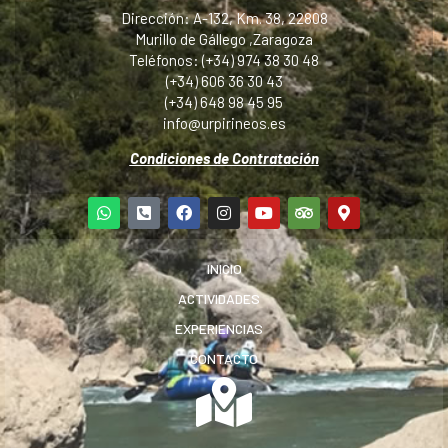
Dirección: A-132, Km. 38, 22808
Murillo de Gállego ,Zaragoza
Teléfonos: (+34) 974 38 30 48
(+34) 606 36 30 43
(+34) 648 98 45 95
info@urpirineos.es
Condiciones de Contratación
INICIO
ACTIVIDADES
EXPERIENCIAS
CONTACTO