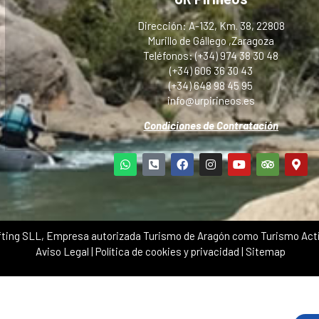
Dirección: A-132, Km. 38, 22808
Murillo de Gállego ,Zaragoza
Teléfonos: (+34) 974 38 30 48
(+34) 606 36 30 43
(+34) 648 98 45 95
info@urpirineos.es
Condiciones de Contratación
ting SLL, Empresa autorizada Turismo de Aragón como Turismo Acti
Aviso Legal
|
Política de cookies y privacidad
|
Sitemap