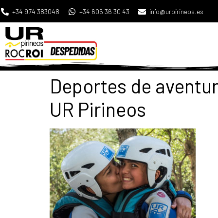
+34 974 383048
+34 606 36 30 43
info@urpirineos.es
Deportes de aventur
UR Pirineos