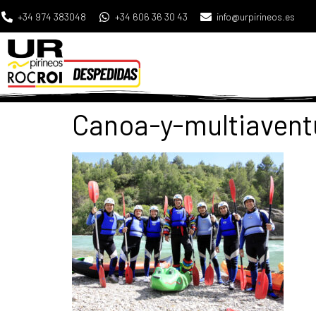
+34 974 383048
+34 606 36 30 43
info@urpirineos.es
Canoa-y-multiavent