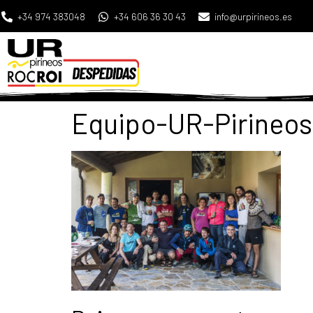
+34 974 383048
+34 606 36 30 43
info@urpirineos.es
Equipo-UR-Pirineos