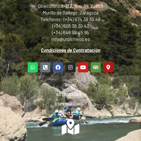
Dirección: A-132, Km. 38, 22808
Murillo de Gállego ,Zaragoza
Teléfonos: (+34) 974 38 30 48
(+34) 606 36 30 43
(+34) 648 98 45 95
info@urpirineos.es
Condiciones de Contratación
INICIO
ACTIVIDADES
EXPERIENCIAS
CONTACTO