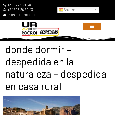
+34 974 383048
Spanish
+34 606 36 30 43
info@urpirineos.es
donde dormir –
despedida en la
naturaleza – despedida
en casa rural