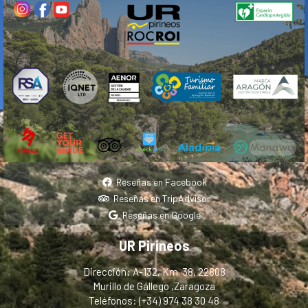
Reseñas en Facebook
Reseñas en TripAdvisor
Reseñas en Google
UR Pirineos
Dirección: A-132, Km. 38, 22808
Murillo de Gállego ,Zaragoza
Teléfonos: (+34) 974 38 30 48