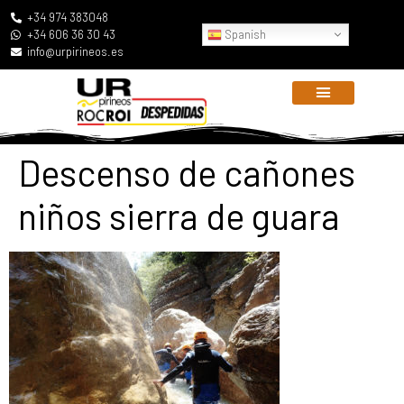
+34 974 383048
Spanish
+34 606 36 30 43
info@urpirineos.es
Descenso de cañones
niños sierra de guara