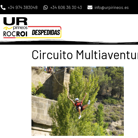
+34 974 383048
+34 606 36 30 43
info@urpirineos.es
Circuito Multiaventu