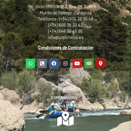
Dirección: A-132, Km. 38, 22808
Murillo de Gállego ,Zaragoza
Teléfonos: (+34) 974 38 30 48
(+34) 606 36 30 43
(+34) 648 98 45 95
info@urpirineos.es
Condiciones de Contratación
INICIO
ACTIVIDADES
EXPERIENCIAS
CONTACTO