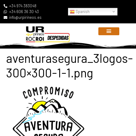
+34 974 383048
Spanish
+34 606 36 30 43
info@urpirineos.es
aventurasegura_3logos-
300×300-1-1.png