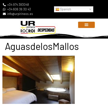
+34 974 383048
Spanish
+34 606 36 30 43
info@urpirineos.es
AguasdelosMallos