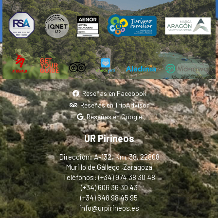
Reseñas en Facebook
Reseñas en TripAdvisor
Reseñas en Google
UR Pirineos
Dirección: A-132, Km. 38, 22808
Murillo de Gállego ,Zaragoza
Teléfonos: (+34) 974 38 30 48
(+34) 606 36 30 43
(+34) 648 98 45 95
info@urpirineos.es