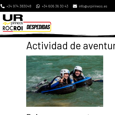
+34 974 383048
+34 606 36 30 43
info@urpirineos.es
Actividad de aventu