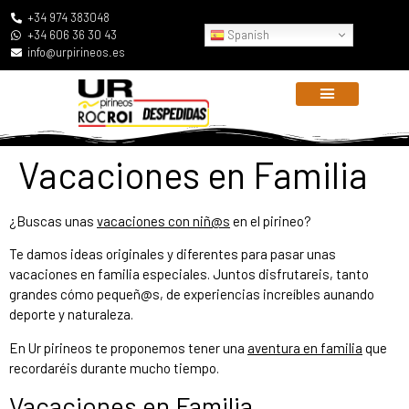
+34 974 383048
Spanish
+34 606 36 30 43
info@urpirineos.es
Vacaciones en Familia
¿Buscas unas
vacaciones con niñ@s
en el pirineo?
Te damos ideas originales y diferentes para pasar unas
vacaciones en familia especiales. Juntos disfrutareis, tanto
grandes cómo pequeñ@s, de experiencias increíbles aunando
deporte y naturaleza.
En Ur pirineos te proponemos tener una
aventura en familia
que
recordaréis durante mucho tiempo.
Vacaciones en Familia