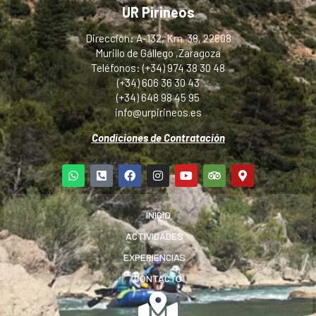
UR Pirineos
Dirección: A-132, Km. 38, 22808
Murillo de Gállego ,Zaragoza
Teléfonos: (+34) 974 38 30 48
(+34) 606 36 30 43
(+34) 648 98 45 95
info@urpirineos.es
Condiciones de Contratación
INICIO
ACTIVIDADES
EXPERIENCIAS
CONTACTO