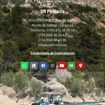
Reseñas en Google
UR Pirineos
Dirección: A-132, Km. 38, 22808
Murillo de Gállego ,Zaragoza
Teléfonos: (+34) 974 38 30 48
(+34) 606 36 30 43
(+34) 648 98 45 95
info@urpirineos.es
Condiciones de Contratación
INICIO
ACTIVIDADES
EXPERIENCIAS
CONTACTO