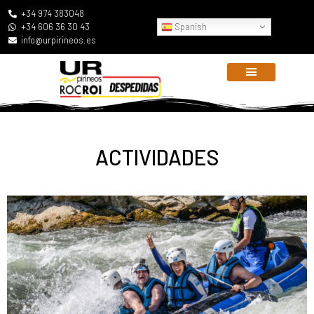
+34 974 383048
Spanish
+34 606 36 30 43
info@urpirineos.es
ACTIVIDADES